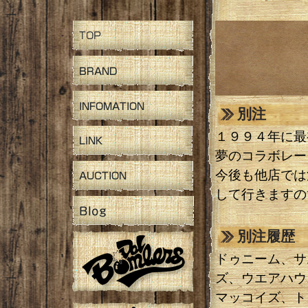
別注
１９９４年に最
夢のコラボレー
今後も他店では
して行きますの
別注履歴
ドゥニーム、サ
ズ、ウエアハウ
マッコイズ、ト